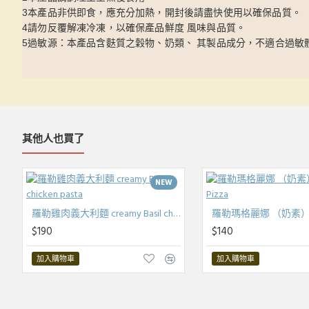
3本產品非供即食，應充分加熱，開封後請盡快使用以確保品質。
4請勿反覆解凍冷凍，以確保產品鮮度 風味與品質。
5過敏源：本產品含麩質之穀物、奶類、 其製品成分，不適合過敏
其他人也買了
NEW
羅勒雞肉義大利麵 creamy Basil chicken pasta
羅勒瑪格麗娜 （奶素） Mg
$190
$140
加入購物車
加入購物車