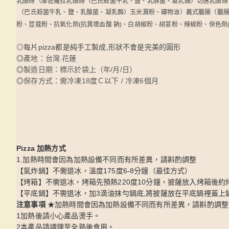
乳酪絲（摩佐羅拉乳酪絲（巴氏殺菌牛乳、鹽、乳酵菌、凝乳酶）切達乳酪絲
（巴氏殺菌牛乳、鹽、乳酸菌、凝乳酶）玉米澱粉、礦物油）義式臘腸（臘腸(
粉、荳蔻粉、抗氧化劑(抗異壞血酸 鈉)、白胡椒粉、胡荽粉、辣椒粉、保色劑
◎每片pizza都是純手工製成,形狀不會是完美的圓形
◎
產地：台灣.花蓮
◎
製造日期：標示於袋上（年/月/日）
◎
保存方式：需冷凍18度Ｃ以下 / 冷凍6個月
Pizza 加熱方式
1.加熱時間會因為加熱設備不同而有所差異，請斟酌調整
【氣炸鍋】不需退冰，溫度175度6-8分鐘（最佳方式）
【烤箱】不需退冰，烤箱先預熱220度10分鐘，披薩放入烤箱後約烤
【平底鍋】不需退冰，加3滴油抹勻鍋底,將披薩放在平底鍋裡蓋上
注意事項
★加熱時間會因為加熱設備不同而有所差異，請斟酌調整
1加熱後請小心產品燙手。
2本產品請調理至全熟後食用。