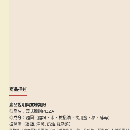
商品描述
產品說明與賞味期限
◎品名：義式臘腸PIZZA
◎成分：麵團（麵粉、水、橄欖油、食用鹽、糖、酵母）
披薩醬（番茄, 洋蔥, 奶油,羅勒葉）