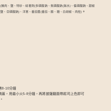
豬肉、鹽、特砂、結著劑(多磷酸鈉、焦磷酸鈉(無水)、偏磷酸鈉、甜椒
。
(鹽、亞磷酸鈉)、洋蔥、番茄醬(番茄、醋、糖、白胡椒、肉桂)
8-10分鐘
鍋蓋，用最小火5-8分鐘，再將披薩翻面帶起司上色即可
。