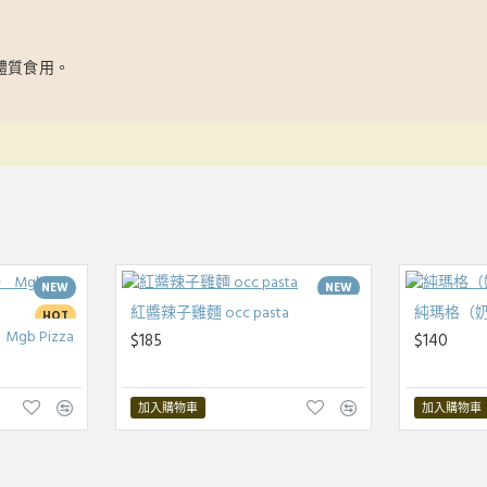
體質食用。
NEW
NEW
紅醬辣子雞麵 occ pasta
純瑪格（奶素
HOT
b Pizza
$185
$140
加入購物車
加入購物車